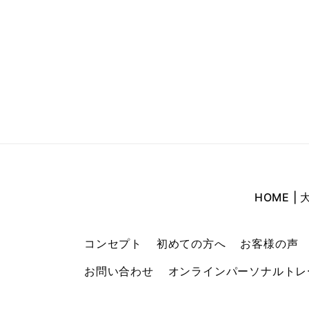
2025年5月
(6)
2025年4月
(6)
2025年3月
(6)
2025年2月
(6)
2025年1月
(6)
2024年12月
(5)
2024年11月
(4)
HOME 
2024年10月
(6)
コンセプト
初めての方へ
お客様の声
2024年9月
(20)
お問い合わせ
オンラインパーソナルトレ
2024年8月
(30)
2024年7月
(23)