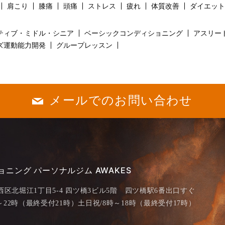
肩こり
膝痛
頭痛
ストレス
疲れ
体質改善
ダイエット
ティブ・ミドル・シニア
ベーシックコンディショニング
アスリー
ズ運動能力開発
グループレッスン
メールでのお問い合わせ
ニング パーソナルジム AWAKES
阪市西区北堀江1丁目5-4 四ツ橋3ビル5階 四ツ橋駅6番出口すぐ
時～22時（最終受付21時）土日祝/8時～18時（最終受付17時）