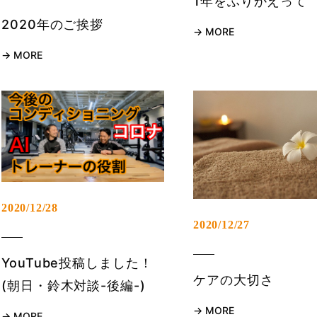
1年をふりかえって
2020年のご挨拶
MORE
MORE
2020/12/28
2020/12/27
YouTube投稿しました！
ケアの大切さ
(朝日・鈴木対談-後編-)
MORE
MORE