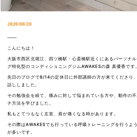
2020/08/20
こんにちは！
大阪市西区北堀江、四ツ橋駅・心斎橋駅近くにあるパーソナル
グ特化型のコンディショニングジム
AWAKES
の森
真優香です
先日のブログで
8/14
の定休日に外部講師の方が来てくださり
話ししました。
その勉強会を経て、痛みに対して悩まれている方や、動作の不
チ方法を学びました。
私もとてつもなく左首、肩が痛くなる時があります。
その際は
AWAKES
でも行っている呼吸トレーニングを行うよ
が多いです。