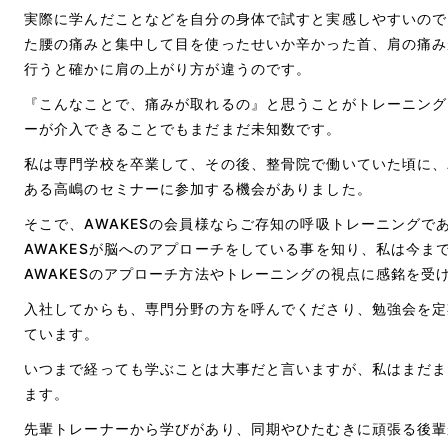
実際に学んだことなどを自分の身体で試すと実感しやすいので
た腰の痛みと集中して目を使ったせいか辛かった首、肩の痛み
行うと確かに肩の上がり方が違うのです。
『こんなことで、痛みが取れるの』と思うことがトレーニング
ーが介入できることでもまだまだ未知数です。
私は専門学校を卒業して、その後、整骨院で働いていた頃に、
ある高嶋のセミナーに参加する機会がありました。
そこで、
AWAKES
の会員様ならご存知の呼吸トレーニングで
AWAKES
が脳へのアプローチをしている事を知り、私は今ま
AWAKES
のアプローチ方法やトレーニングの視点に感銘を受
入社してからも、専門分野の方を呼んでくださり、勉強会を定
ています。
いつまで経っても学ぶことは大事だと言いますが、私はまだま
ます。
先輩トレーナーから学びがあり、同期やひたむきに頑張る後輩