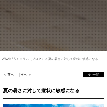
AWAKES
>
コラム（ブログ）
>
夏の暑さに対して症状に敏感になる
＜ 前へ
│
次へ ＞
一覧
夏の暑さに対して症状に敏感になる